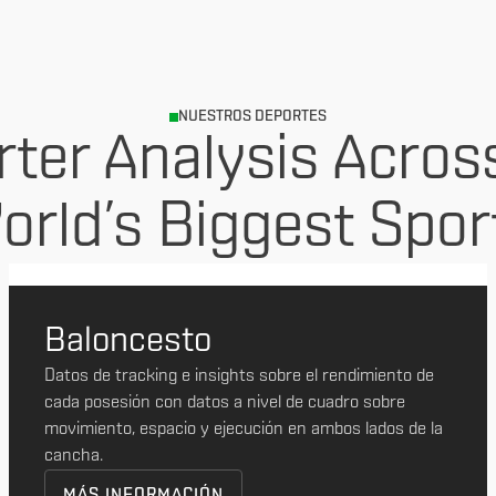
NUESTROS DEPORTES
ter Analysis Acros
orld’s Biggest Spor
Baloncesto
Datos de tracking e insights sobre el rendimiento de
cada posesión con datos a nivel de cuadro sobre
movimiento, espacio y ejecución en ambos lados de la
cancha.