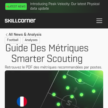
Introducing Peak Velocity: Our latest Physical
LATEST NEWS
data update
All News & Analysis
Football
Analyses
Guide Des Métriques
Smarter Scouting
Retrouvez le PDF des métriques recommandées par postes.