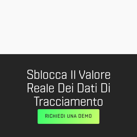
NBA Launchpad selects companies to
develop basketball technology
February 28, 2023
1
...
Sblocca Il Valore
Reale Dei Dati Di
Tracciamento
RICHIEDI UNA DEMO