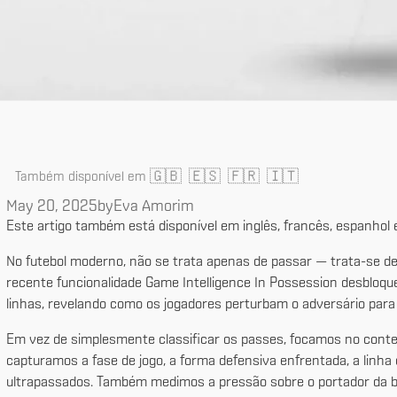
🇬🇧
🇪🇸
🇫🇷
🇮🇹
Também disponível em
May 20, 2025
by
Eva Amorim
Este artigo também está disponível em inglês, francês, espanhol e i
No futebol moderno, não se trata apenas de passar — trata-se d
recente funcionalidade Game Intelligence In Possession desblo
linhas, revelando como os jogadores perturbam o adversário para 
Em vez de simplesmente classificar os passes, focamos no contex
capturamos a fase de jogo, a forma defensiva enfrentada, a linha
ultrapassados. Também medimos a pressão sobre o portador da bola