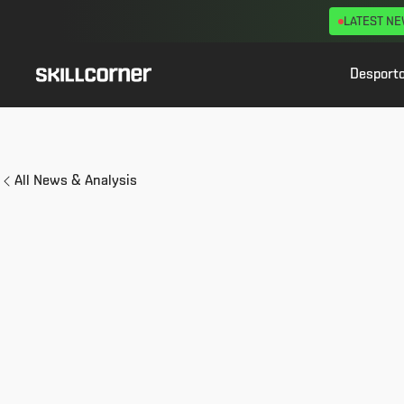
LATEST N
Desport
All News & Analysis