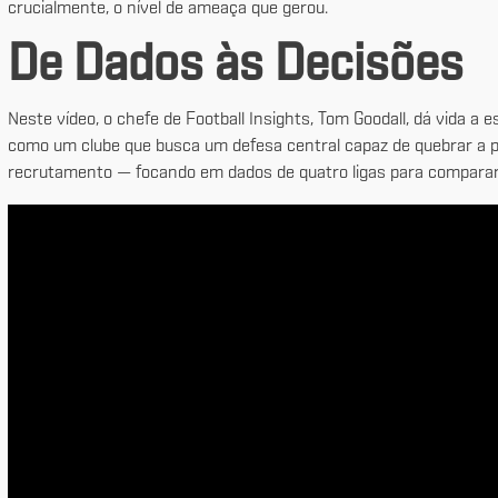
crucialmente, o nível de ameaça que gerou.
De Dados às Decisões
Neste vídeo, o chefe de Football Insights, Tom Goodall, dá vida a 
como um clube que busca um defesa central capaz de quebrar a pr
recrutamento — focando em dados de quatro ligas para comparar e 