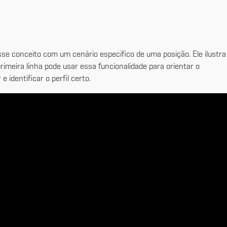
esse conceito com um cenário específico de uma posição. Ele ilustra
imeira linha pode usar essa funcionalidade para orientar o
identificar o perfil certo.