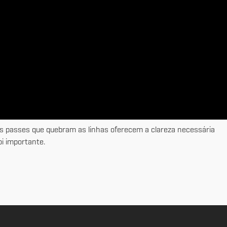
 os passes que quebram as linhas oferecem a clareza necessária
i importante.