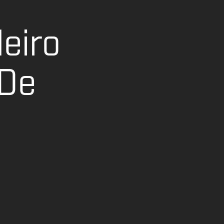
eiro
 De