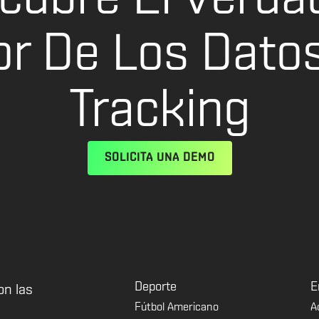
or De Los Dato
Tracking
SOLICITA UNA DEMO
Deporte
E
on las
Fútbol Americano
A