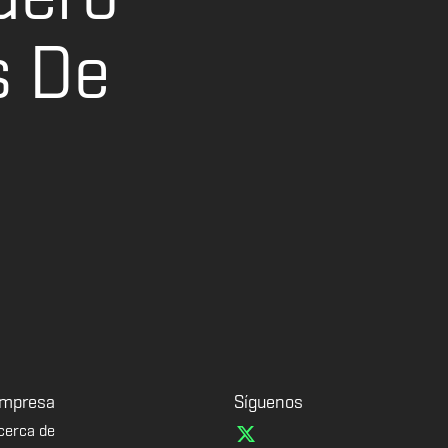
s De
mpresa
Síguenos
cerca de