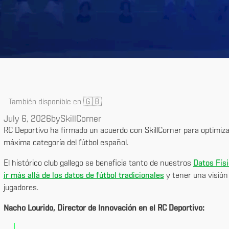
🇬🇧
También disponible en
July 6, 2026
by
SkillCorner
RC Deportivo ha firmado un acuerdo con SkillCorner para optimizar
máxima categoría del fútbol español.
El histórico club gallego se beneficia tanto de nuestros
Datos Fís
ir más allá de los datos de fútbol tradicionales
y tener una visión
jugadores.
Nacho Lourido, Director de Innovación en el RC Deportivo: