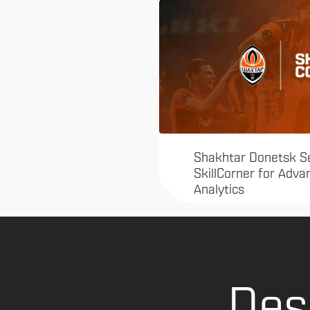
Shakhtar Donetsk S
SkillCorner for Adv
Analytics
Des