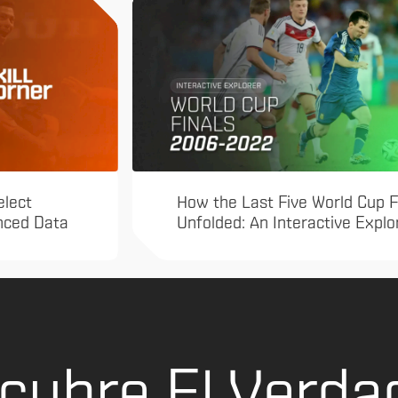
elect
How the Last Five World Cup F
anced Data
Unfolded: An Interactive Explo
cubre El Verda