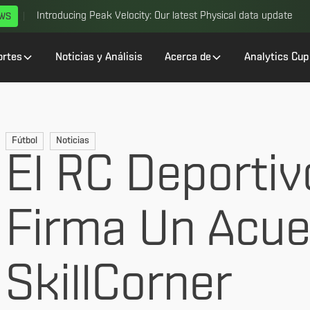
Introducing Peak Velocity: Our latest Physical data update
EWS
ortes
Noticias y Análisis
Acerca de
Analytics Cup
Fútbol
Noticias
El RC Deporti
Firma Un Acue
SkillCorner