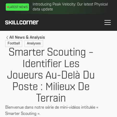
Introducing Peak Velocity: Our latest Physical
LATEST NEWS
data update
All News & Analysis
Football
Analyses
Smarter Scouting –
Identifier Les
Joueurs Au-Delà Du
Poste : Milieux De
Terrain
Bienvenue dans notre série de mini-vidéos intitulée «
Smarter Scouting ».