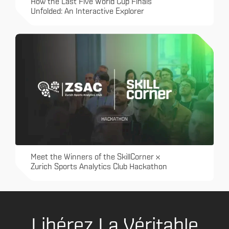
How the Last Five World Cup Finals
Unfolded: An Interactive Explorer
Meet the Winners of the SkillCorner x
Zurich Sports Analytics Club Hackathon
Libérez La Véritable