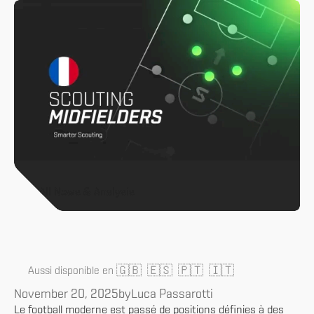
All News & Analysis
🇬🇧
🇪🇸
🇵🇹
🇮🇹
Aussi disponible en
November 20, 2025
by
Luca Passarotti
Le football moderne est passé de positions définies à des